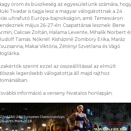
Nagy öröm és büszkeség az egyesületünk számára, hog
üki Tivadar is tagja lesz a magyar válogatottnak a 24
órás ultrafutó Európa-bajnokságon, amit Temesváron
rendeznek május 26-27-én. Csapattársai lesznek: Bene
Ármin, Csécsei Zoltán, Halama Levente, Mihalik Norbert é
Rudolf Tamás. Nőknél: Kisháziné Zombory Erika, Maráz
Zsuzsanna, Makai Viktória, Zétényi Szvetlana és Vágó
Boglárka.
zakértők szerint ezzel az összeállítással az elmúlt
dőszak legerősebb válogatottja áll majd rajthoz
Romániában.
További információ a verseny hivatalos honlapján: