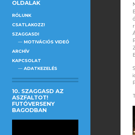
OLDALAK
B
RÓLUNK
CSATLAKOZZ!
SZAGGASD!
MOTIVÁCIÓS VIDEÓ
ARCHÍV
KAPCSOLAT
S
ADATKEZELÉS
i
10. SZAGGASD AZ
ASZFALTOT!
FUTÓVERSENY
BAGODBAN
Videólejátszó