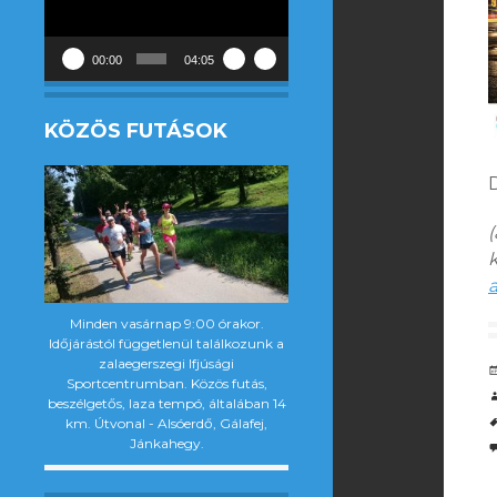
00:00
04:05
KÖZÖS FUTÁSOK
(
k
a
Minden vasárnap 9:00 órakor.
Időjárástól függetlenül találkozunk a
zalaegerszegi Ifjúsági
Sportcentrumban. Közös futás,
beszélgetős, laza tempó, általában 14
km. Útvonal - Alsóerdő, Gálafej,
Jánkahegy.