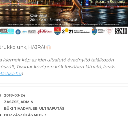
Drukkolunk, HAJRÁ!
a kiemelt kép az idei ultrafutó évadnyitó találkozón
észült, Tivadar középen kék felsőben látható, forrás:
tletika.hu
)
KÖZZÉTÉVE
2018-03-24
SZERZŐ
ZASZSE_ADMIN
CÍMKE
BÜKI TIVADAR
,
EB
,
ULTRAFUTÁS
HOZZÁSZÓLÁSOK
HOZZÁSZÓLÁS MOST!