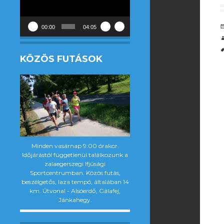
00:00
04:05
KÖZÖS FUTÁSOK
Minden vasárnap 9:00 órakor.
Időjárástól függetlenül találkozunk a
zalaegerszegi Ifjúsági
Sportcentrumban. Közös futás,
beszélgetős, laza tempó, általában 14
km. Útvonal - Alsóerdő, Gálafej,
Jánkahegy.