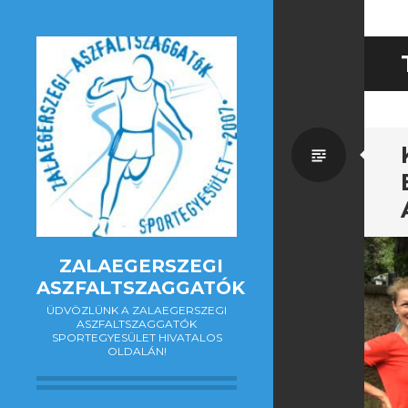
Általá
ZALAEGERSZEGI
ASZFALTSZAGGATÓK
ÜDVÖZLÜNK A ZALAEGERSZEGI
ASZFALTSZAGGATÓK
SPORTEGYESÜLET HIVATALOS
OLDALÁN!