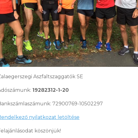
Zalaegerszegi Aszfaltszaggatók SE
Adószámunk:
19282312-1-20
Bankszámlaszámunk: 72900769-10502297
Rendelkező nyilatkozat letöltése
Felajánlásodat köszönjük!