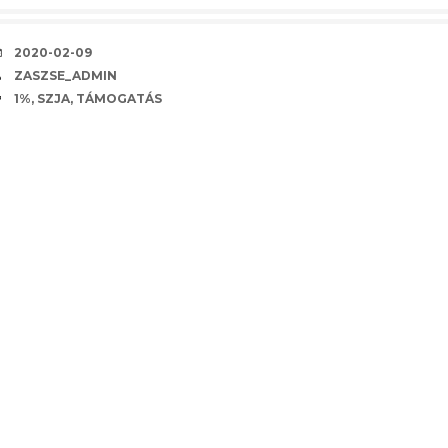
KÖZZÉTÉVE
2020-02-09
SZERZŐ
ZASZSE_ADMIN
CÍMKE
1%
,
SZJA
,
TÁMOGATÁS