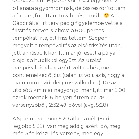
szervezetem. Egyszer volt csak egy nehéz
pillanata a gyomromnak, de összeszorítottam
a fogam, futottam tovább és elmúlt.
A
Gábor által írt terv pedig figyelembe vette a
frissítési tervet is: ahová a 6:00 perces
tempókat írta, ott frissítettem. Szépen
megvolt a tempóváltás az első frissítés után,
jött a második kör. Itt már jól esett a pálya
eleje is a huplikkal együtt. Az utolsó
tempóváltás eleje azért volt nehéz, mert
pont emelkedő jött (talán itt volt az is, hogy a
gyomrom rövid ideig rosszalkodott). De az
utolsó 5 km már nagyon jól ment, itt már 5:00
ezrek mentek. 6. helyen értem be 28
versenyzőből,. 2:32:49 idővel.(avg. 5:28)
A Spar maratonon 5:20 átlag a cél. (Eddigi
legjobb 5:35) Van még addig azért idő, meg
még 3 felkészülési verseny, meg egy