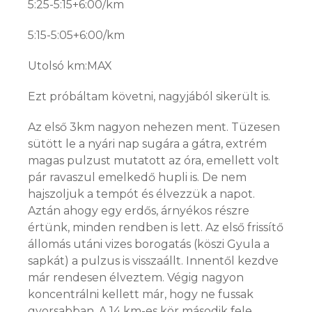
5:25-5:15+6:00/km
5:15-5:05+6:00/km
Utolsó km:MAX
Ezt próbáltam követni, nagyjából sikerült is.
Az első 3km nagyon nehezen ment. Tüzesen
sütött le a nyári nap sugára a gátra, extrém
magas pulzust mutatott az óra, emellett volt
pár ravaszul emelkedő hupli is. De nem
hajszoljuk a tempót és élvezzük a napot.
Aztán ahogy egy erdős, árnyékos részre
értünk, minden rendben is lett. Az első frissítő
állomás utáni vizes borogatás (köszi Gyula a
sapkát) a pulzus is visszaállt. Innentől kezdve
már rendesen élveztem. Végig nagyon
koncentrálni kellett már, hogy ne fussak
gyorsabban. A 14 km-es kör második fele