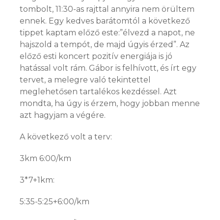
tombolt, 11:30-as rajttal annyira nem örültem
ennek. Egy kedves barátomtól a következő
tippet kaptam előző este:”élvezd a napot, ne
hajszold a tempót, de majd úgyis érzed”. Az
előző esti koncert pozitív energiája is jó
hatással volt rám. Gábor is felhívott, és írt egy
tervet, a melegre való tekintettel
meglehetősen tartalékos kezdéssel. Azt
mondta, ha úgy is érzem, hogy jobban menne
azt hagyjam a végére.
A következő volt a terv:
3km 6:00/km
3*7+1km:
5:35-5:25+6:00/km