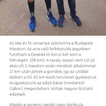
Az idei év fő versenye számomra a Budapest
Maraton. Az arra való felkészülés jegyében
futottam a Deseda tó körül két kört a
hétvégén. (28 km). A tavaly ősszel nem túl jól
sikerült 2 maraton során mindkét alkalommal
21 km után jöttek a gondok, így az utóbbi
időben a 20-30 km közti területet igyekeztük
és igyekszünk az edző bával (mostantól
Gábor) megerősíteni. Voltak nagyon bíztató
edzések.
Magán a verseny napján nagy kánikula