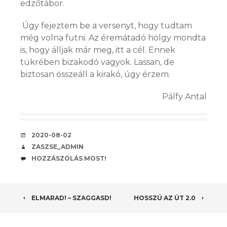
edzőtábor.
Úgy fejeztem be a versenyt, hogy tudtam
még volna futni. Az éremátadó hölgy mondta
is, hogy álljak már meg, itt a cél. Ennek
tükrében bizakodó vagyok. Lassan, de
biztosan összeáll a kirakó, úgy érzem.
Pálfy Antal
KÖZZÉTÉVE
2020-08-02
SZERZŐ
ZASZSE_ADMIN
HOZZÁSZÓLÁSOK
HOZZÁSZÓLÁS MOST!
BEJEGYZÉS
ELMARAD! – SZAGGASD!
HOSSZÚ AZ ÚT 2.0
NAVIGÁCIÓ