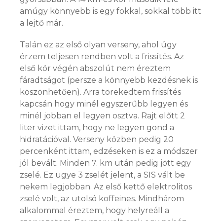
amúgy könnyebb is egy fokkal, sokkal több itt
a lejtő már.
Talán ez az első olyan verseny, ahol úgy
érzem teljesen rendben volt a frissítés. Az
első kör végén abszolút nem éreztem
fáradtságot (persze a könnyebb kezdésnek is
köszönhetően). Arra törekedtem frissítés
kapcsán hogy minél egyszerűbb legyen és
minél jobban el legyen osztva. Rajt előtt 2
liter vizet ittam, hogy ne legyen gond a
hidratációval. Verseny közben pedig 20
percenként ittam, edzéseken is ez a módszer
jól bevált. Minden 7. km után pedig jött egy
zselé. Ez ugye 3 zselét jelent, a SIS vált be
nekem legjobban. Az első kettő elektrolitos
zselé volt, az utolsó koffeines. Mindhárom
alkalommal éreztem, hogy helyreáll a