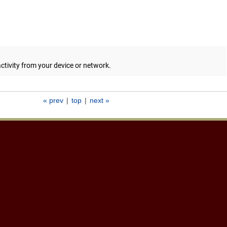
« prev
|
top
|
next »