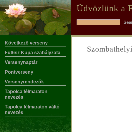
Üdvözlünk a F
Következő verseny
Szombathelyi
Fut6sz Kupa szabályzata
Versenynaptár
Pontverseny
Versenyrendezők
Tapolca félmaraton
nevezés
Tapolca félmaraton váltó
nevezés