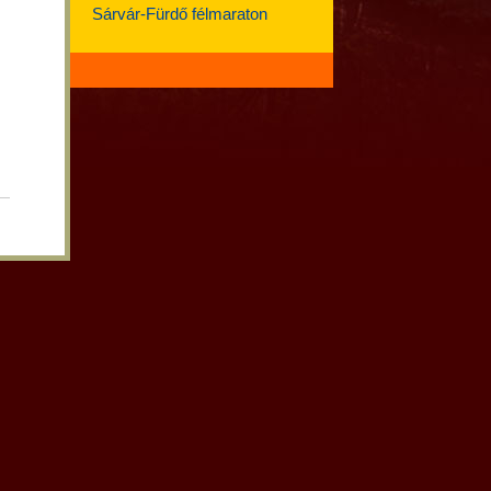
Sárvár-Fürdő félmaraton