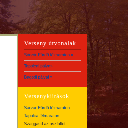
Verseny útvonalak
Sárvár-Fürdő félmaraton »
Tapolcai pálya»
Bagodi pályai »
Versenykiírások
Sárvár-Fürdő félmaraton
Tapolca félmaraton
Szaggasd az aszfaltot